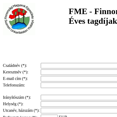
FME - Finnor
Éves tagdíjak
Családnév (*):
Keresztnév (*):
E-mail cím (*):
Telefonszám:
Irányítószám (*):
Helység (*):
Utcanév, házszám (*):