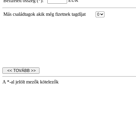
EUR
Befizetett összeg (*):
Más családtagok akik még fizetnek tagdíjat
A *-al jelölt mezők kötelezők