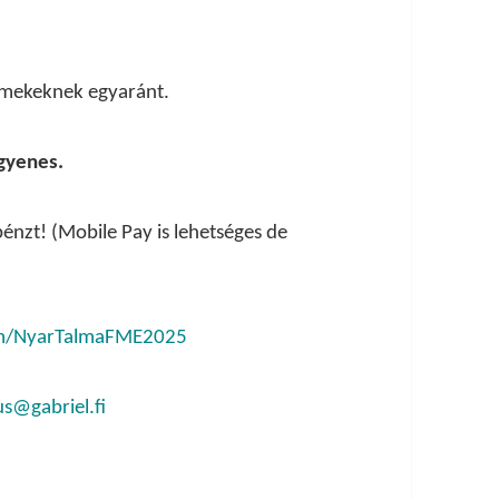
ermekeknek egyaránt.
ngyenes
.
nzt! (Mobile Pay is lehetséges de
com/NyarTalmaFME2025
us@gabriel.fi