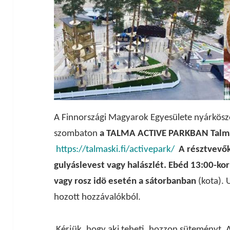
A Finnországi Magyarok Egyesülete nyárköszö
szombaton
a TALMA ACTIVE PARKBAN Talma
https://talmaski.fi/activepark/
A résztvevő
gulyáslevest vagy halászlét. Ebéd 13:00-kor 
vagy rosz idö esetén a sátorbanban
(kota). 
hozott hozzávalókból.
Kérjük, hogy aki teheti, hozzon süteményt. A 