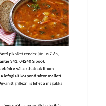
ntő pikniket rendez június 7-én,
ntie 341, 04240 Sipoo)
.
k ebédre választhatnak finom
a lefoglalt központi sátor mellett
Ugyanitt grillezni is lehet a magukkal
kávét/teát a szervezők biztosítják.