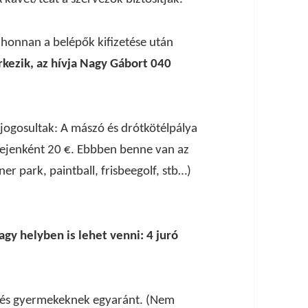
ahonnan a belépők kifizetése után
rkezik, az hívja Nagy Gábort 040
jogosultak: A mászó és drótkötélpálya
fejenként 20 €. Ebbben benne van az
r park, paintball, frisbeegolf, stb…)
gy helyben is lehet venni: 4 juró
k és gyermekeknek egyaránt. (Nem