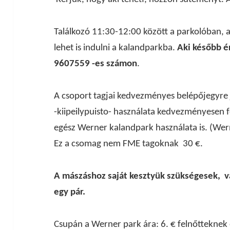
Találkozó 11:30-12:00 között a parkolóban, 
lehet is indulni a kalandparkba.
Aki később é
9607559 -es számon
.
A csoport tagjai kedvezményes belépőjegyre 
-kiipeilypuisto- használata kedvezményesen 
egész Werner kalandpark használata is. (Werne
Ez a csomag nem FME tagoknak 30 €.
A mászáshoz saját kesztyük szükségesek, va
egy pár.
Csupán a Werner park ára: 6. € felnőttekne