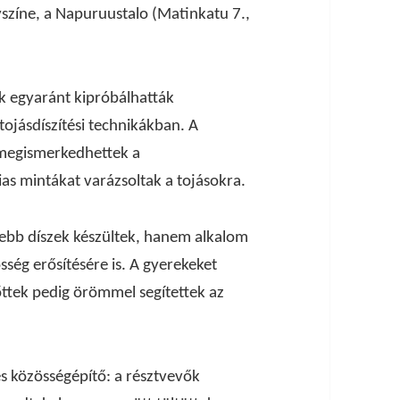
yszíne, a Napuruustalo (Matinkatu 7.,
k egyaránt kipróbálhatták
tojásdíszítési technikákban. A
 megismerkedhettek a
zias mintákat varázsoltak a tojásokra.
ebb díszek készültek, hanem alkalom
sség erősítésére is. A gyerekeket
őttek pedig örömmel segítettek az
 közösségépítő: a résztvevők