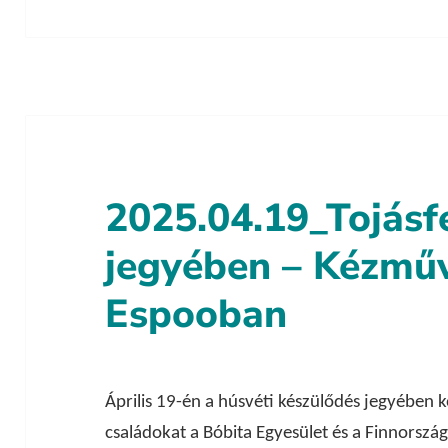
2025.04.19_Tojásf
jegyében – Kézmű
Espooban
Április 19-én a húsvéti készülődés jegyében k
családokat a Bóbita Egyesület és a Finnorszá