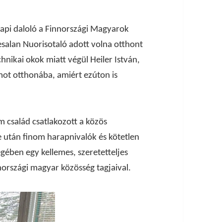
api daloló a Finnországi Magyarok
esalan Nuorisotaló adott volna otthont
nikai okok miatt végül Heiler István,
mot otthonába, amiért ezúton is
m család csatlakozott a közös
e után finom harapnivalók és kötetlen
égében egy kellemes, szeretetteljes
nországi magyar közösség tagjaival.