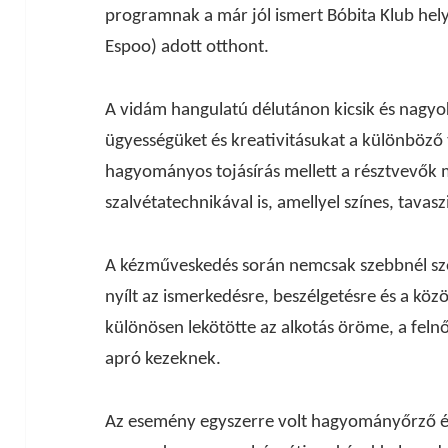
programnak a már jól ismert Bóbita Klub hel
Espoo) adott otthont.
A vidám hangulatú délutánon kicsik és nagyo
ügyességüket és kreativitásukat a különböző 
hagyományos tojásírás mellett a résztvevők
szalvétatechnikával is, amellyel színes, tavas
A kézműveskedés során nemcsak szebbnél sz
nyílt az ismerkedésre, beszélgetésre és a közö
különösen lekötötte az alkotás öröme, a feln
apró kezeknek.
Az esemény egyszerre volt hagyományőrző és