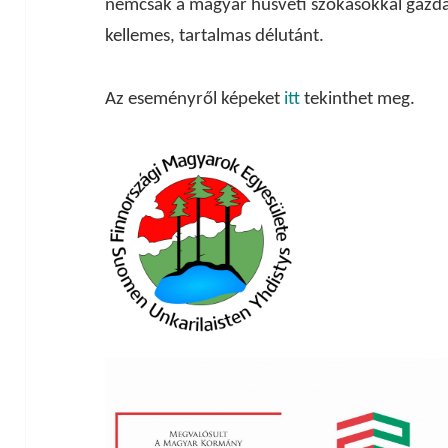
nemcsak a magyar húsvéti szokásokkal gazda
kellemes, tartalmas délutánt.
Az eseményről képeket
itt
tekinthet meg.