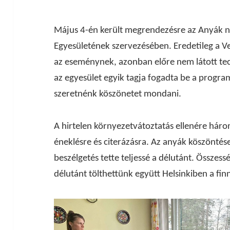
Május 4-én került megrendezésre az Anyák n
Egyesületének szervezésében. Eredetileg a V
az eseménynek, azonban előre nem látott tech
az egyesület egyik tagja fogadta be a progra
szeretnénk köszönetet mondani.
A hirtelen környezetvátoztatás ellenére háro
éneklésre és citerázásra. Az anyák köszöntés
beszélgetés tette teljessé a délutánt. Összess
délutánt tölthettünk együtt Helsinkiben a fin