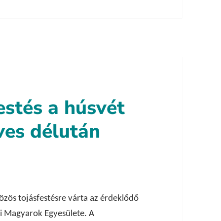
estés a húsvét
ves délután
özös tojásfestésre várta az érdeklődő
gi Magyarok Egyesülete. A