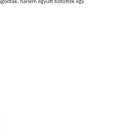
godtak, hanem együtt töltöttek egy