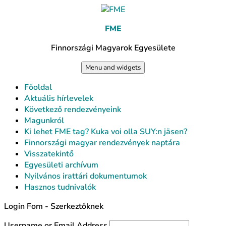
Skip
to
FME
content
Finnországi Magyarok Egyesülete
Menu and widgets
Főoldal
Aktuális hírlevelek
Következő rendezvényeink
Magunkról
Ki lehet FME tag? Kuka voi olla SUY:n jäsen?
Finnországi magyar rendezvények naptára
Visszatekintő
Egyesületi archívum
Nyilvános irattári dokumentumok
Hasznos tudnivalók
Login Fom - Szerkeztőknek
Username or Email Address