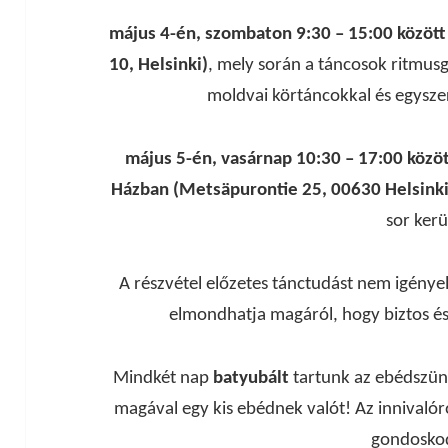
május 4-én, szombaton 9:30 – 15:00 között
10, Helsinki)
, mely során a táncosok ritmus
moldvai körtáncokkal és egysze
május 5-én, vasárnap 10:30 – 17:00 közöt
Házban (Metsäpurontie 25, 00630 Helsinki
sor kerü
A részvétel előzetes tánctudást nem igényel.
elmondhatja magáról, hogy biztos és 
Mindkét nap
batyubált
tartunk az ebédszün
magával egy kis ebédnek valót! Az innivaló
gondoskod