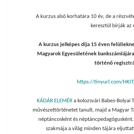
A kurzus alsó korhatára 10 év, de a részvét
keresztül bírják az 
A kurzus jelképes díja 15 éven felüliekn
Magyarok Egyesületének bankszámlájára k
történő regisztr
https://tinyurl.com/HK
KÁDÁR ELEMÉR
a kolozsvári Babes-Bolya
művészettörténetet tanult, majd a Magyar 
néptáncosként és néptáncpedagógusként. K
szakmája a világ minden tájára eljuttat