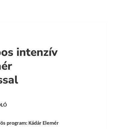
os intenzív
mér
sal
OLÓ
özös program: Kádár Elemér