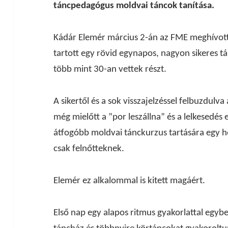
táncpedagógus moldvai táncok tanítása.
Kádár Elemér március 2-án az FME meghívot
tartott egy rövid egynapos, nagyon sikeres tá
több mint 30-an vettek részt.
A sikertől és a sok visszajelzéssel felbuzdul
még mielőtt a ”por leszállna” és a lelkesedé
átfogóbb moldvai tánckurzus tartására egy h
csak felnőtteknek.
Elemér ez alkalommal is kitett magáért.
Első nap egy alapos ritmus gyakorlattal egyb