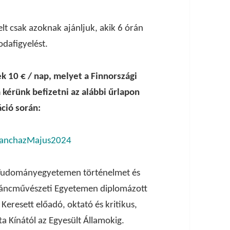
elt csak azoknak ajánljuk, akik 6 órán
odafigyelést.
ek 10 € / nap, melyet a Finnországi
érünk befizetni az alábbi űrlapon
áció során:
ITanchazMajus2024
i Tudományegyetemen történelmet és
Táncművészeti Egyetemen diplomázott
eresett előadó, oktató és kritikus,
ta Kínától az Egyesült Államokig.