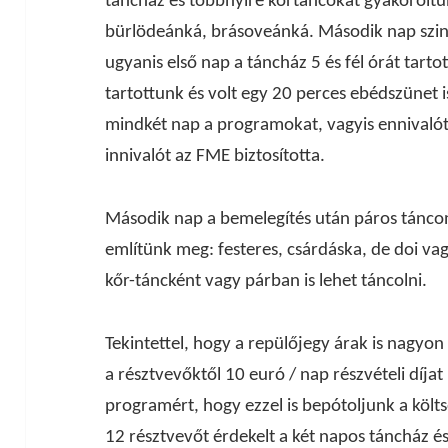
táncház és többnyire körtáncokat gyakoroltun
bürlödeánká, brásoveánká. Második nap szin
ugyanis első nap a táncház 5 és fél órát tart
tartottunk és volt egy 20 perces ebédszünet i
mindkét nap a programokat, vagyis ennivaló
innivalót az FME biztosította.
Második nap a bemelegítés után páros táncon
említünk meg: festeres, csárdáska, de doi va
kőr-táncként vagy párban is lehet táncolni.
Tekintettel, hogy a repülőjegy árak is nagy
a résztvevőktől 10 euró / nap részvételi díjat
programért, hogy ezzel is bepótoljunk a köl
12 résztvevőt érdekelt a két napos táncház és