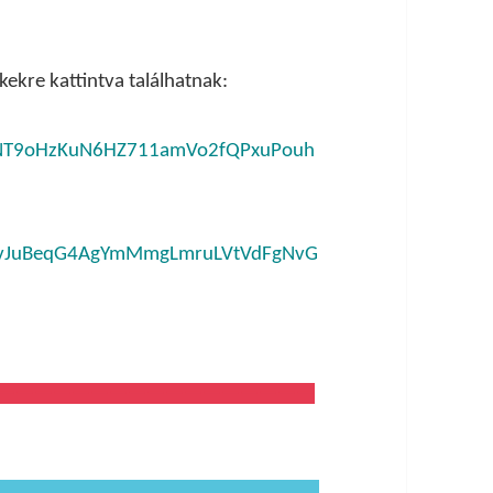
kekre kattintva találhatnak:
/123NT9oHzKuN6HZ711amVo2fQPxuPouh
1IERvJuBeqG4AgYmMmgLmruLVtVdFgNvG
—————————————————