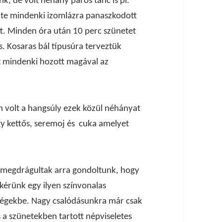
k, de volt néhány páros tánc is pl.
te mindenki izomlázra panaszkodott
ott. Minden óra után 10 perc szünetet
s. Kosaras bál típusúra terveztük
t mindenki hozott magával az
 volt a hangsúly ezek közül néhányat
gy kettős, seremoj és cuka amelyet
on megdrágultak arra gondoltunk, hogy
 kérünk egy ilyen színvonalas
tségekbe. Nagy csalódásunkra már csak
 a szünetekben tartott népviseletes