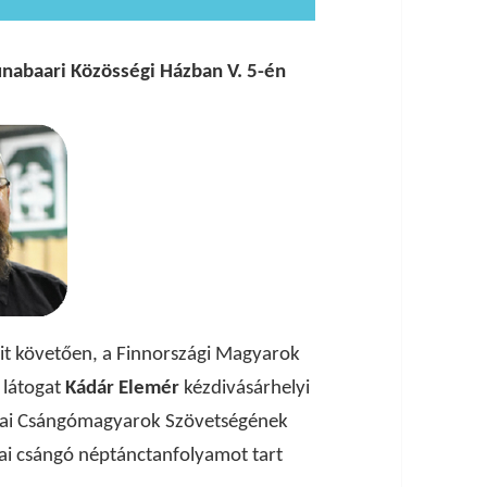
aunabaari Közösségi Házban V. 5-én
ait követően, a Finnországi Magyarok
 látogat
Kádár Elemér
kézdivásárhelyi
vai Csángómagyarok Szövetségének
ai csángó néptánctanfolyamot tart