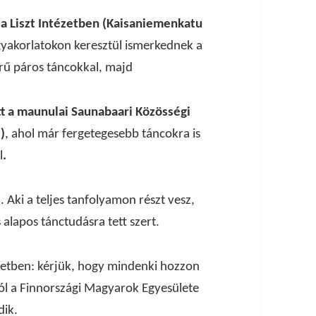
a Liszt Intézetben (Kaisaniemenkatu
gyakorlatokon keresztül ismerkednek a
rű páros táncokkal, majd
t
a maunulai Saunabaari Közösségi
)
, ahol már fergetegesebb táncokra is
l
.
 Aki a teljes tanfolyamon részt vesz,
alapos tánctudásra tett szert.
etben: kérjük, hogy mindenki hozzon
ról a Finnországi Magyarok Egyesülete
ik.