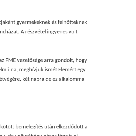
tjaként gyermekeknek és felnőtteknek
ncházat. A részvétel ingyenes volt
va az FME vezetősége arra gondolt, hogy
s elmúlna, meghívjuk ismét Elemért egy
étvégére, két napra de ez alkalommal
ekötött bemelegítés után elkezdődött a