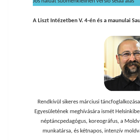
Jos haluat suomenkielinen versio selaa alas
A Liszt Intézetben V. 4-én és a maunulai S
Rendkívül sikeres márciusi táncfoglalkozás
Egyesületének meghívására ismét Helsinkibe
néptáncpedagógus, koreográfus, a Mold
munkatársa, és kétnapos, intenzív moldv